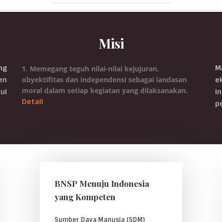
Misi
ng
M
1. Memegang teguh nilai-nilai kejujuran,
obyektifitas dan independensi sebagai landasan
en
e
moral dalam setiap kegiatan yang dilaksanakan.
ui
I
Detail
p
Blog Post
BNSP Menuju Indonesia
yang Kompeten
Sumber Daya Manusia (SDM)